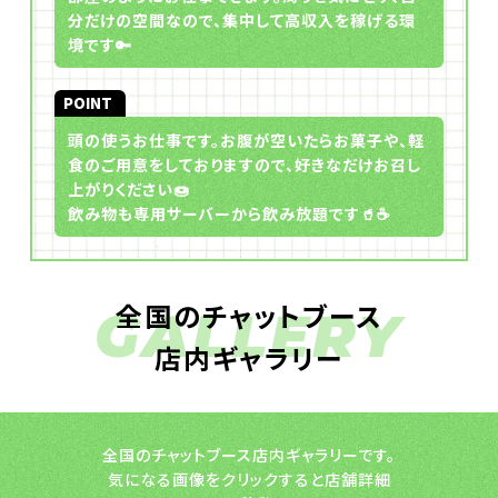
分だけの空間なので、集中して高収入を稼げる環
境です🔑
POINT
頭の使うお仕事です。お腹が空いたらお菓子や、軽
食のご用意をしておりますので、好きなだけお召し
上がりください🍩
飲み物も専用サーバーから飲み放題です🥤☕️
全国のチャットブース
GALLERY
店内ギャラリー
全国のチャットブース店内ギャラリーです。
気になる画像をクリックすると店舗詳細