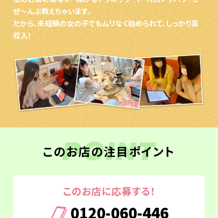
ぜ〜んぶ教えちゃいます。
だから、未経験の女の子でもムリなく始められて、しっかり高
収入！
POINT
このお店の注目ポイント
このお店に応募する！
0120-060-446