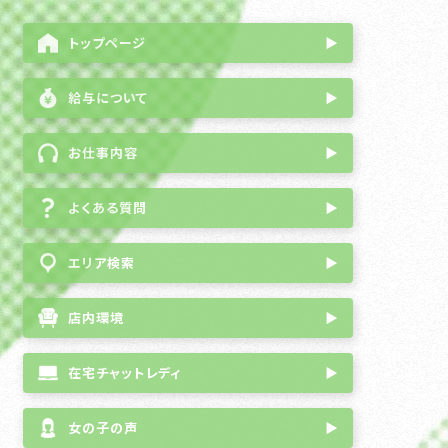
トップページ
▶
給与について
▶
お仕事内容
▶
よくある質問
▶
エリア検索
▶
店内環境
▶
在宅チャットレディ
▶
女の子の声
▶