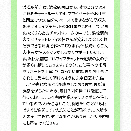
浜松駅前店は、浜松駅南口から、徒歩２分の場所
にあるチャットルームです。プライベートやお仕事
と両立しつつ、自分のペースで働きながら高収入
を稼げるライブチャットのお仕事をご紹介していま
す。たくさんあるチャットルームの中でも、浜松駅前
店ではチャットレディの皆さんが安心して楽しくお
仕事できる環境を作っております。体験時からご入
店後も女性スタッフがしっかりサポートいたしま
す。浜松駅前店にはライブチャット未経験の女の子
が多く在籍しております。その分、お仕事への指導
やサポートを丁寧に行なっています。またお仕事に
安心して集中して頂けるように完全個室を完備
し、音や声になるべく配慮をしております。また清
潔感を保ちたいため、毎日３回の掃除は徹底して
行っております。24時間営業スタッフは常に在住し
ているので、わからないこと、聞きたいことがあれ
ばすぐに質問していただくことが可能です。体験や
入店をしてみて、気になる点がありましたらお気軽
にお声掛けください。