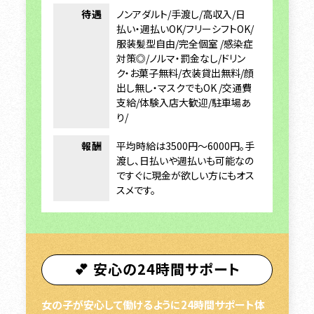
待遇
ノンアダルト/手渡し/高収入/日
払い・週払いOK/フリーシフトOK/
服装髪型自由/完全個室 /感染症
対策◎/ノルマ・罰金なし/ドリン
ク・お菓子無料/衣装貸出無料/顔
出し無し・マスクでもOK /交通費
支給/体験入店大歓迎/駐車場あ
り/
報酬
平均時給は3500円～6000円。手
渡し、日払いや週払いも可能なの
ですぐに現金が欲しい方にもオス
スメです。
💕 安心の24時間サポート
女の子が安心して働けるように24時間サポート体