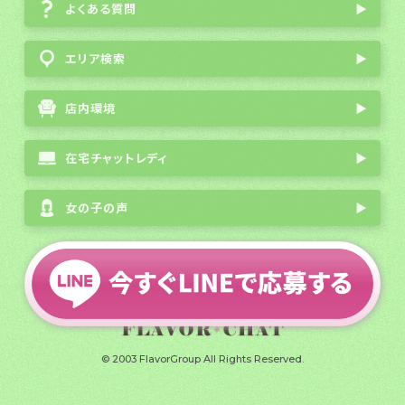
よくある質問
▶
エリア検索
▶
店内環境
▶
在宅チャットレディ
▶
女の子の声
▶
会社概要
|
プライバシーポリシー
|
サイトマップ
全国通勤チャットレディ募集
© 2003 FlavorGroup All Rights Reserved.