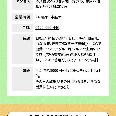
アクセス
本八幡駅本八幡駅南口徒歩2分 京成八幡
駅徒歩7分 駐車場有
営業時間
24時間年中無休
TEL
0120-060-446
待遇
日払い、週払いOK/手渡し可/完全個室/自
由な服装/衣装完備(貸出代無料)/手ぶらで
出勤OK/ノンアダルト可/ノルマや出勤の縛
り無し/交通費支給/未経験大歓迎/顔出し
無し、マスク着用可/お菓子、ドリンク無料
報酬
平均時給3000円～6700円。それ以上も可
能。
その日の成果がその日にもらえるから急な
出費にも対応できる◎