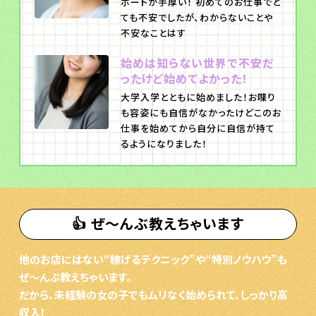
ポートが手厚い！ 初めてのお仕事でと
ても不安でしたが、わからないことや
不安なことはす
始めは知らない世界で不安だ
ったけど始めてよかった！
大学入学とともに始めました！お喋り
も容姿にも自信がなかったけどこのお
仕事を始めてから自分に自信が持て
るようになりました！
👍 ぜ〜んぶ教えちゃいます
他のお店にはない“稼げるテクニック”や“特別ノウハウ”も
ぜ〜んぶ教えちゃいます。
だから、未経験の女の子でもムリなく始められて、しっかり高
収入！