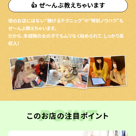
👍 ぜ〜んぶ教えちゃいます
他のお店にはない“稼げるテクニック”や“特別ノウハウ”も
ぜ〜んぶ教えちゃいます。
だから、未経験の女の子でもムリなく始められて、しっかり高
収入！
POINT
このお店の注目ポイント