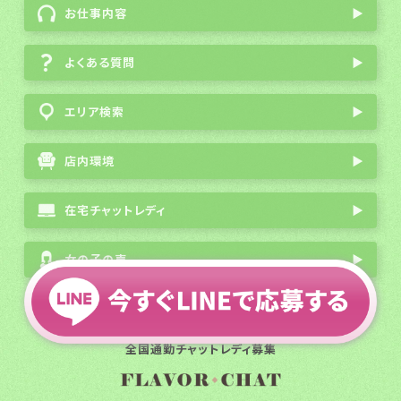
お仕事内容
▶
よくある質問
▶
エリア検索
▶
店内環境
▶
在宅チャットレディ
▶
女の子の声
▶
会社概要
|
プライバシーポリシー
|
サイトマップ
全国通勤チャットレディ募集