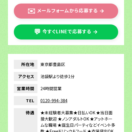
✉️
メールフォームから応募する
→
💬
今すぐLINEで応募する
→
所在地
東京都豊島区
アクセス
池袋駅より徒歩1分
営業時間
24時間営業
TEL
0120-994-384
待遇
★未経験者大募集★日払いOK ★当日面
接大歓迎 ★ノンアダルトOK ★アットホー
ムな職場 ★誕生日パーティなどイベント多
数 ★Freeドリンク＆フード ★衣装貸出OK