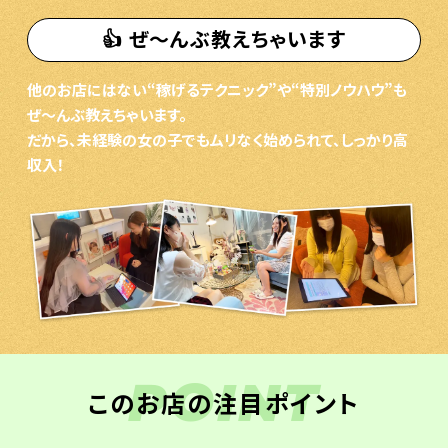
👍 ぜ〜んぶ教えちゃいます
他のお店にはない“稼げるテクニック”や“特別ノウハウ”も
ぜ〜んぶ教えちゃいます。
だから、未経験の女の子でもムリなく始められて、しっかり高
収入！
POINT
このお店の注目ポイント