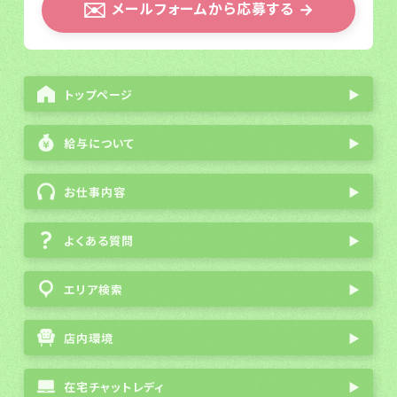
✉️
メールフォームから応募する
→
トップページ
▶
給与について
▶
お仕事内容
▶
よくある質問
▶
エリア検索
▶
店内環境
▶
在宅チャットレディ
▶