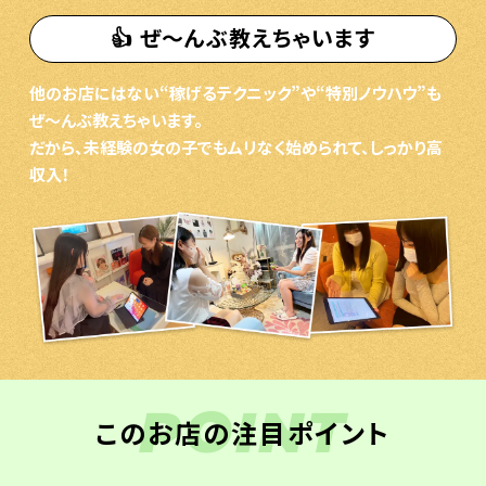
👍 ぜ〜んぶ教えちゃいます
他のお店にはない“稼げるテクニック”や“特別ノウハウ”も
ぜ〜んぶ教えちゃいます。
だから、未経験の女の子でもムリなく始められて、しっかり高
収入！
POINT
このお店の注目ポイント