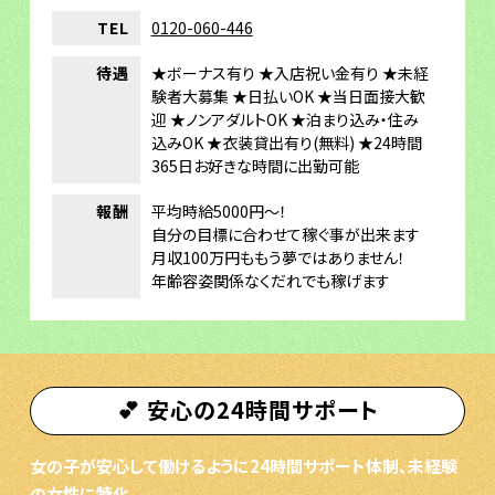
TEL
0120-060-446
待遇
★ボーナス有り ★入店祝い金有り ★未経
験者大募集 ★日払いOK ★当日面接大歓
迎 ★ノンアダルトOK ★泊まり込み・住み
込みOK ★衣装貸出有り(無料) ★24時間
365日お好きな時間に出勤可能
報酬
平均時給5000円～！
自分の目標に合わせて稼ぐ事が出来ます
月収100万円ももう夢ではありません！
年齢容姿関係なくだれでも稼げます
💕 安心の24時間サポート
女の子が安心して働けるように24時間サポート体制、未経験
の女性に特化。