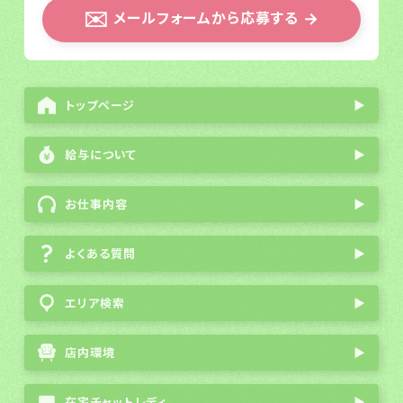
✉️
メールフォームから応募する
→
トップページ
▶
給与について
▶
お仕事内容
▶
よくある質問
▶
エリア検索
▶
店内環境
▶
在宅チャットレディ
▶