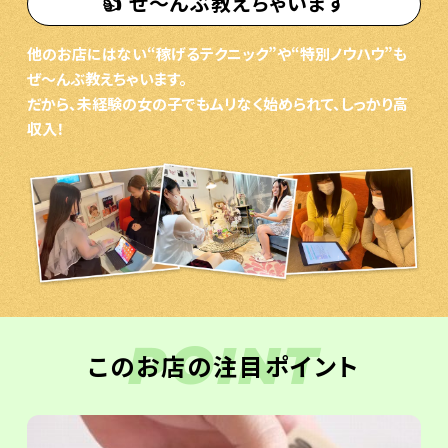
👍 ぜ〜んぶ教えちゃいます
他のお店にはない“稼げるテクニック”や“特別ノウハウ”も
ぜ〜んぶ教えちゃいます。
だから、未経験の女の子でもムリなく始められて、しっかり高
収入！
POINT
このお店の注目ポイント