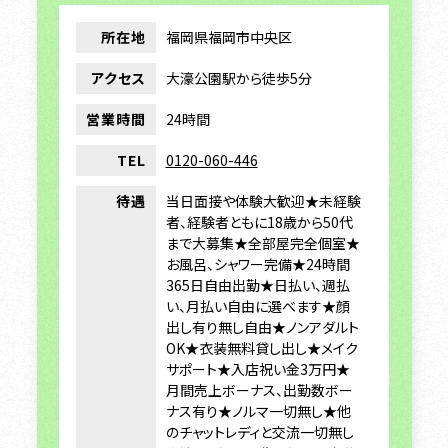
所在地
福岡県福岡市中央区
アクセス
大濠公園駅から徒歩5分
営業時間
24時間
TEL
0120-060-446
待遇
当日面接や体験大歓迎★未経験
者、経験者ともに18歳から50代
まで大募集★全部屋完全個室★
お風呂、シャワー完備★24時間
365日自由出勤★日払い、週払
い、月払い自由に選べます★顔
出し有り無し自由★ノンアダルト
OK★衣装無料貸し出し★メイク
サポート★入店祝い金3万円★
月間売上ボーナス、出勤数ボー
ナス有り★ノルマ一切無し★他
のチャットレディと交流一切無し