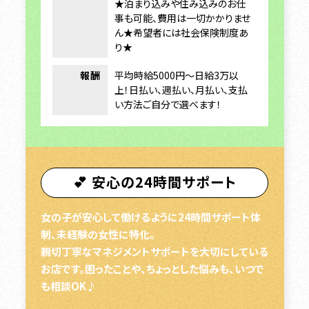
★泊まり込みや住み込みのお仕
事も可能、費用は一切かかりませ
ん★希望者には社会保険制度あ
り★
報酬
平均時給5000円～日給3万以
上！日払い、週払い、月払い、支払
い方法ご自分で選べます！
💕 安心の24時間サポート
女の子が安心して働けるように24時間サポート体
制、未経験の女性に特化。
親切丁寧なマネジメントサポートを大切にしている
お店です。困ったことや、ちょっとした悩みも、いつで
も相談OK♪