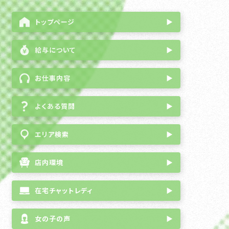
トップページ
▶
給与について
▶
お仕事内容
▶
よくある質問
▶
エリア検索
▶
店内環境
▶
在宅チャットレディ
▶
女の子の声
▶