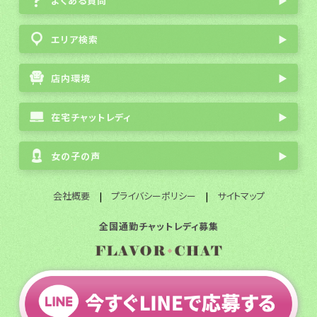
よくある質問
▶
エリア検索
▶
店内環境
▶
在宅チャットレディ
▶
女の子の声
▶
会社概要
|
プライバシーポリシー
|
サイトマップ
全国通勤チャットレディ募集
© 2003 FlavorGroup All Rights Reserved.