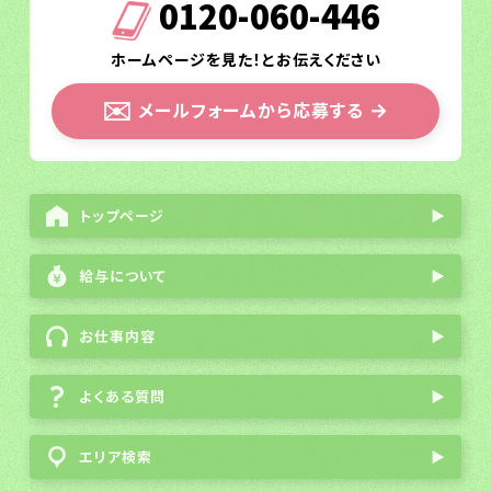
0120-060-446
ホームページを見た！とお伝えください
✉️
メールフォームから応募する
→
トップページ
▶
給与について
▶
お仕事内容
▶
よくある質問
▶
エリア検索
▶