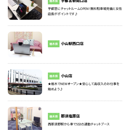
宇都宮駅南口店
栃木県
宇都宮にチャットルームOPEN！無料駐車場完備と女性
店長がポイントです♪
小山駅西口店
栃木県
小山店
栃木県
★栃木でNEWオープン★安心して高収入のお仕事を
始めよう♪
那須塩原店
栃木県
西那須野駅から車で5分の通勤チャットブース