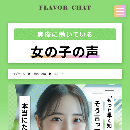
実際に働いている
女の子の声
トップページ
▶
女の子の声
▶
あいさん