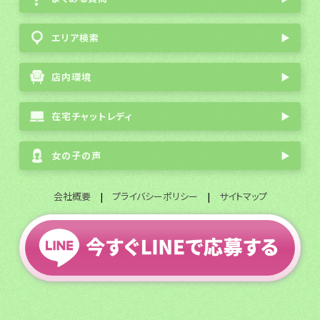
エリア検索
▶
店内環境
▶
在宅チャットレディ
▶
女の子の声
▶
会社概要
|
プライバシーポリシー
|
サイトマップ
全国通勤チャットレディ募集
© 2003 FlavorGroup All Rights Reserved.