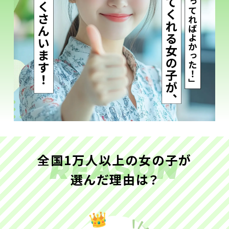
全国1万人以上の女の子が
REASON
選んだ理由は？