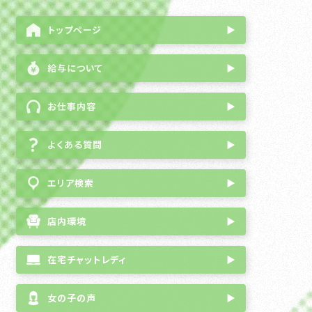
トップページ
▶
給与について
▶
お仕事内容
▶
よくある質問
▶
エリア検索
▶
店内環境
▶
在宅チャットレディ
▶
女の子の声
▶