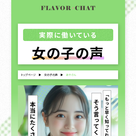
実際に働いている
女の子の声
トップページ
▶
女の子の声
▶
あやさん