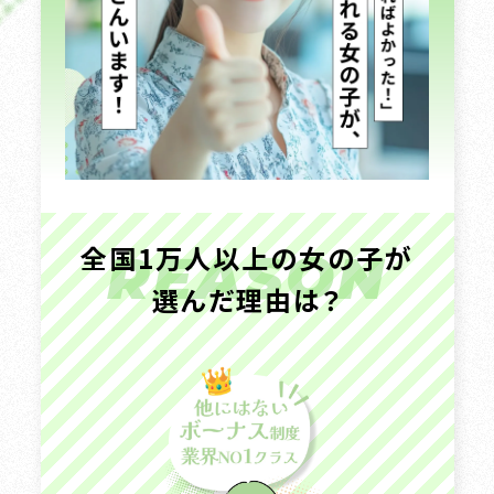
全国1万人以上の女の子が
REASON
選んだ理由は？