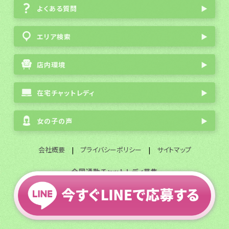
よくある質問
▶
エリア検索
▶
店内環境
▶
在宅チャットレディ
▶
女の子の声
▶
会社概要
|
プライバシーポリシー
|
サイトマップ
全国通勤チャットレディ募集
© 2003 FlavorGroup All Rights Reserved.