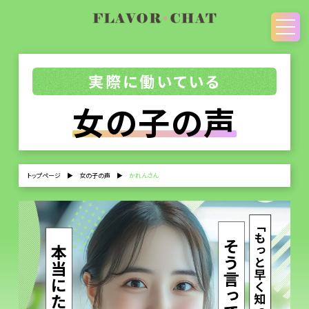
実際に働いている
女の子の声
トップページ
▶
女の子の声
▶
かれんさん