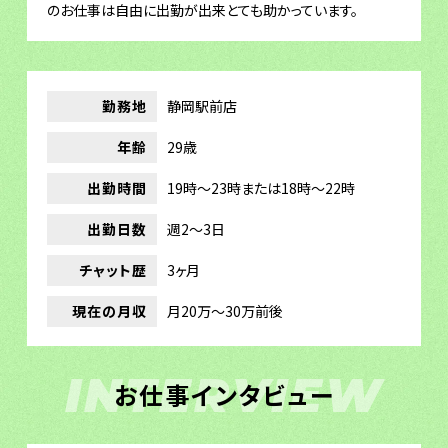
のお仕事は自由に出勤が出来とても助かっています。
勤務地
静岡駅前店
年齢
29歳
出勤時間
19時～23時または18時～22時
出勤日数
週2～3日
チャット歴
3ヶ月
現在の月収
月20万～30万前後
INTERVIEW
お仕事インタビュー