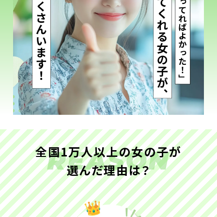
全国1万人以上の女の子が
REASON
選んだ理由は？