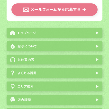
✉️
メールフォームから応募する
→
トップページ
▶
給与について
▶
お仕事内容
▶
よくある質問
▶
エリア検索
▶
店内環境
▶