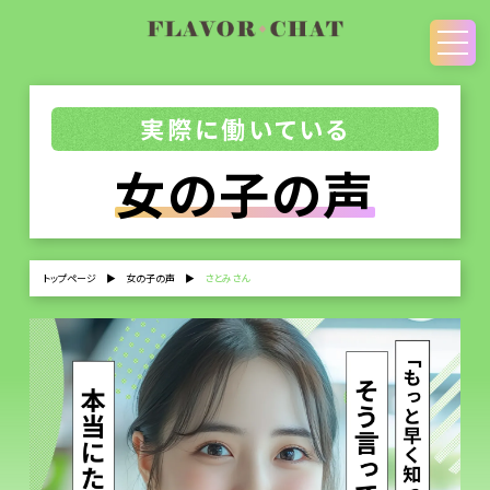
実際に働いている
女の子の声
トップページ
▶
女の子の声
▶
さとみさん