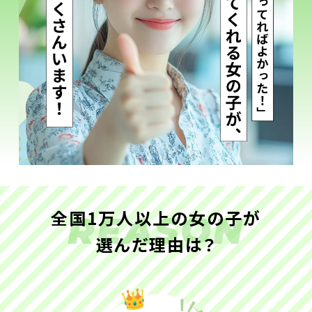
全国1万人以上の女の子が
REASON
選んだ理由は？