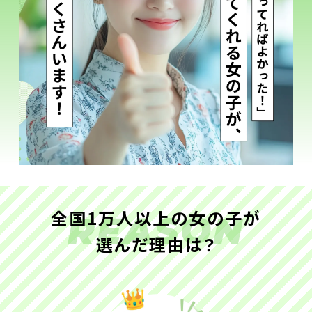
全国1万人以上の女の子が
REASON
選んだ理由は？