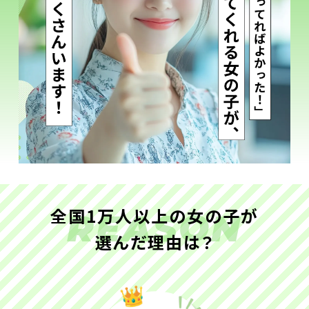
全国1万人以上の女の子が
REASON
選んだ理由は？