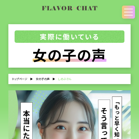
実際に働いている
女の子の声
トップページ
▶
女の子の声
▶
しのぶさん