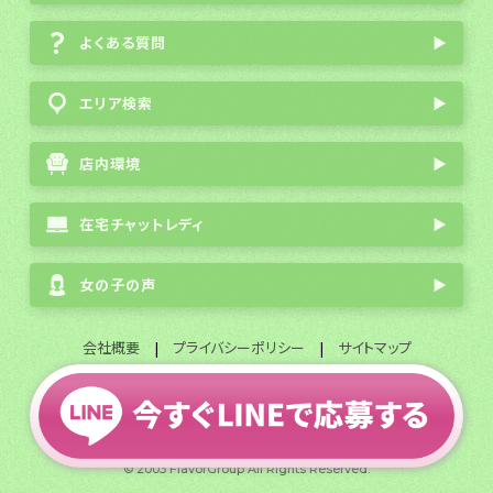
よくある質問
▶
エリア検索
▶
店内環境
▶
在宅チャットレディ
▶
女の子の声
▶
会社概要
|
プライバシーポリシー
|
サイトマップ
全国通勤チャットレディ募集
© 2003 FlavorGroup All Rights Reserved.