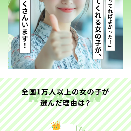
全国1万人以上の女の子が
REASON
選んだ理由は？