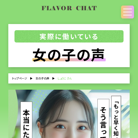
実際に働いている
女の子の声
トップページ
▶
女の子の声
▶
しょうこさん