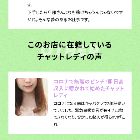
す。
下手したら旦那さんよりも稼げちゃうんじゃないです
かね。そんな夢のあるお仕事です。
このお店に在籍している
OTHER
チャットレディの声
コロナで無職のピンチ！即日高
収入に惹かれて始めたチャット
レディ
コロナになる前はキャバクラで2年程働い
ていました。 緊急事態宣言が長引き出勤
できなくなり、安定した収入が得られず『こ
れ