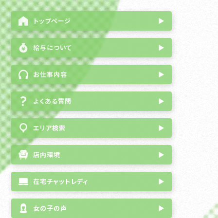
トップページ
▶
給与について
▶
お仕事内容
▶
よくある質問
▶
エリア検索
▶
店内環境
▶
在宅チャットレディ
▶
女の子の声
▶