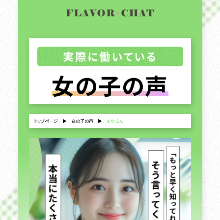
実際に働いている
女の子の声
トップページ
▶
女の子の声
▶
まゆさん