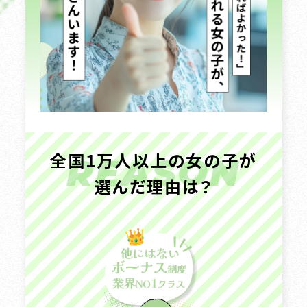
全国1万人以上の女の子が
REASON
選んだ理由は？