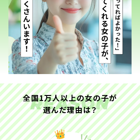
全国1万人以上の女の子が
REASON
選んだ理由は？