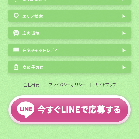
エリア検索
▶
店内環境
▶
在宅チャットレディ
▶
女の子の声
▶
会社概要
|
プライバシーポリシー
|
サイトマップ
全国通勤チャットレディ募集
© 2003 FlavorGroup All Rights Reserved.