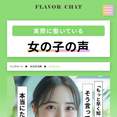
実際に働いている
女の子の声
トップページ
▶
女の子の声
▶
みやびさん