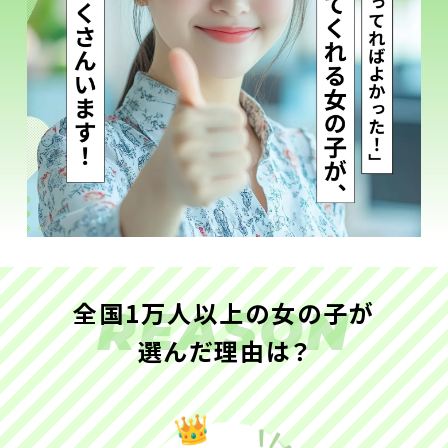
全国1万人以上の女の子が
REASON
選んだ理由は？