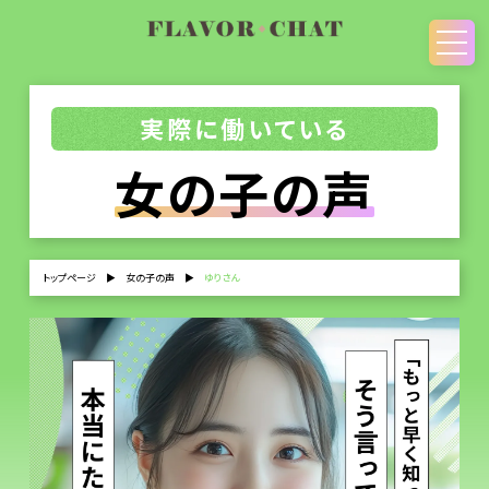
実際に働いている
女の子の声
トップページ
▶
女の子の声
▶
ゆりさん