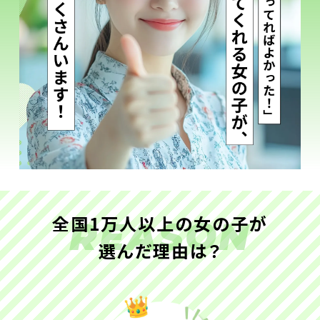
全国1万人以上の女の子が
REASON
選んだ理由は？