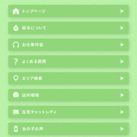
トップページ
▶
給与について
▶
お仕事内容
▶
よくある質問
▶
エリア検索
▶
店内環境
▶
在宅チャットレディ
▶
女の子の声
▶