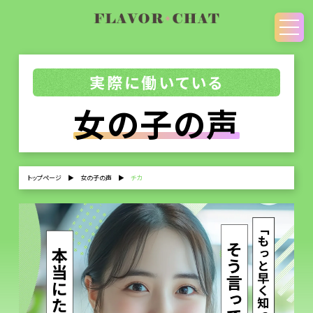
実際に働いている
女の子の声
トップページ
▶
女の子の声
▶
チカ