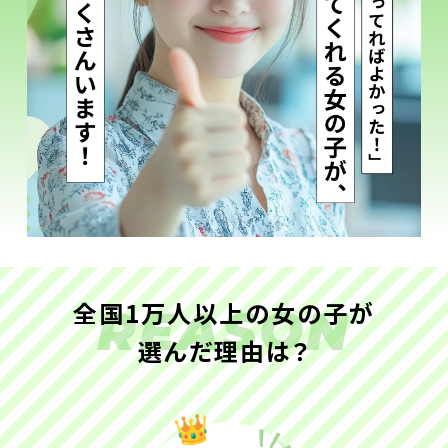
全国1万人以上の女の子が
REASON
選んだ理由は？