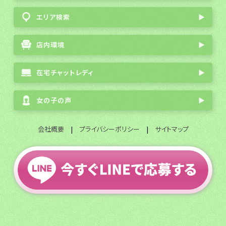
エリア検索
▶
店内環境
▶
在宅チャットレディ
▶
女の子の声
▶
会社概要
|
プライバシーポリシー
|
サイトマップ
全国通勤チャットレディ募集
© 2003 FlavorGroup All Rights Reserved.