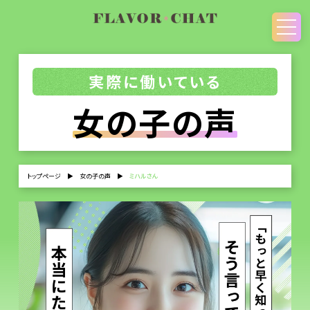
実際に働いている
女の子の声
トップページ
▶
女の子の声
▶
ミハルさん